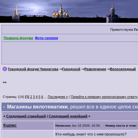
Приветствуем
Го
Правила форума
Фото-галерея
Городской форум Чернигова
->
Городской
->
Развлечения
->
Велосипедный
>>
Страниц: (14)
[1]
2
3
4
5
6
...
Последняя »
(
Перейти к первому непрочитаному ответу
Магазины велотематики
, решил все в единое целое с
«
Следующий старейший
|
Следующий новейший
»
Kuznec
Написано
Jan 16 2006, 16:56.
Номер поста в теме:
Кто-нибудь знает что с ним произошло?