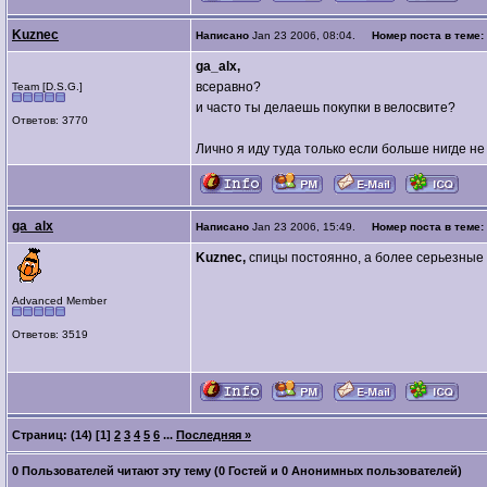
Kuznec
Написано
Jan 23 2006, 08:04.
Номер поста в теме:
ga_alx,
всеравно?
Team [D.S.G.]
и часто ты делаешь покупки в велосвите?
Ответов: 3770
Лично я иду туда только если больше нигде не 
ga_alx
Написано
Jan 23 2006, 15:49.
Номер поста в теме:
Kuznec,
спицы постоянно, а более серьезные 
Advanced Member
Ответов: 3519
Страниц: (14)
[1]
2
3
4
5
6
...
Последняя »
0 Пользователей читают эту тему (0 Гостей и 0 Анонимных пользователей)