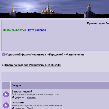
Приветствуем
Го
Правила форума
Фото-галерея
Городской форум Чернигова
->
Городской
->
Развлечения
>>
Правила раздела Развлечения, 14-03-2006
Раздел
Велосипедный
Всё о велосипедах и велосипедистках!
Модератор:
Kuznec
Фото-пик
Чем и как лучше запечатлять мгновения
Модератор:
Shark