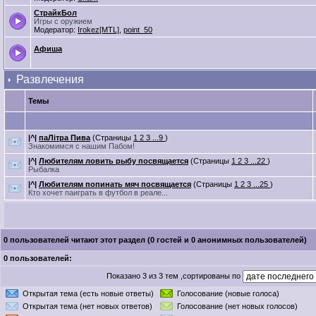
СтрайкБол
Игры с оружием
Модератор:
Irokez[MTL]
,
point_50
Афиша
Развлечения
Темы
|^|
паЛітра Пива
(Страницы
1
2
3
...9
)
Знакомимся с нашим Пабом!
|^|
Любителям ловить рыбу посвящается
(Страницы
1
2
3
...22
)
Рыбалка
|^|
Любителям попинать мяч посвящается
(Страницы
1
2
3
...25
)
Кто хочет паиграть в футбол в реале...
0 пользователей читают этот раздел (0 гостей и 0 анонимных пользователей)
0 пользователей:
Показано 3 из 3 тем ,сортированы по
Открытая тема (есть новые ответы)
Голосование (новые голоса)
Открытая тема (нет новых ответов)
Голосование (нет новых голосов)