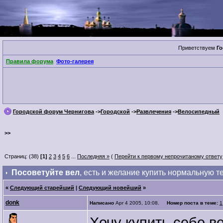
Приветствуем
Го
Правила форума
Фото-галерея
Городской форум Чернигова
->
Городской
->
Развлечения
->
Велосипедный
>>
Страниц: (38)
[1]
2
3
4
5
6
...
Последняя »
(
Перейти к первому непрочитаному ответу
Посоветуйте вел
, есть и желание купить нормальную т
«
Следующий старейший
|
Следующий новейший
»
donk
Написано
Apr 4 2005, 10:08.
Номер поста в теме:
1
Хочу купить себе в