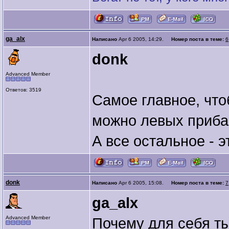
ga_alx
Написано
Apr 6 2005, 14:29.
Номер поста в теме:
6
donk
Advanced Member
Ответов: 3519
Самое главное, что
можно левых приба
А все остальное - э
donk
Написано
Apr 6 2005, 15:08.
Номер поста в теме:
7
ga_alx
Advanced Member
Почему для себя т