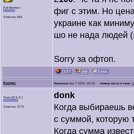
Full Member
фиг с этим. Но цен
Ответов: 884
украине как миниму
шо не нада людей 
Sorry за офтоп.
Kuznec
Написано
Apr 7 2005, 09:16.
Номер поста в теме:
1
donk
Team [D.S.G.]
Когда выбираешь ве
Ответов: 3770
с суммой, которую т
Когда сумма извест