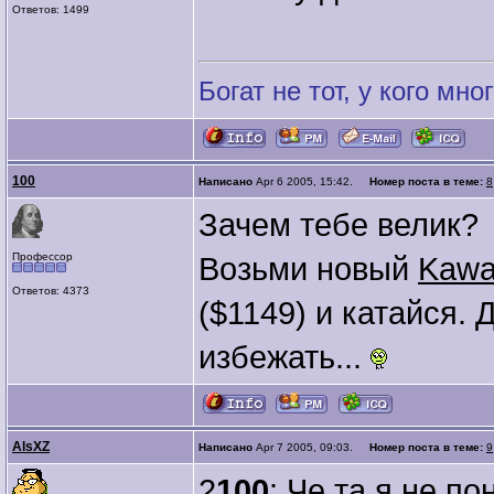
Ответов: 1499
Богат не тот, у кого мног
100
Написано
Apr 6 2005, 15:42.
Номер поста в теме:
8
Зачем тебе велик?
Профессор
Возьми новый
Kawa
Ответов: 4373
($1149) и катайся.
избежать...
AlsXZ
Написано
Apr 7 2005, 09:03.
Номер поста в теме:
9
2
100
: Че та я не п