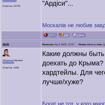
"Ардіси"...
Ответов: 23752
Москалів не любив завд
donk
Написано
Apr 6 2005, 12:07.
Номер поста в теме:
5
Какие должны быть
Advanced Member
доехать до Крыма? 
Ответов: 1499
хардтейлы. Для чег
лучше/хуже?
Богат не тот, у кого мног