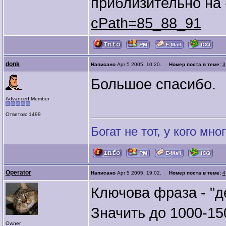
приблизительно на
cPath=85_88_91
donk
Написано
Apr 5 2005, 10:20.
Номер поста в теме:
3
Большое спасибо.
Advanced Member
Ответов: 1499
Богат не тот, у кого мног
Operator
Написано
Apr 5 2005, 19:02.
Номер поста в теме:
4
Ключова фраза - "д
Значить до 1000-150
Owner