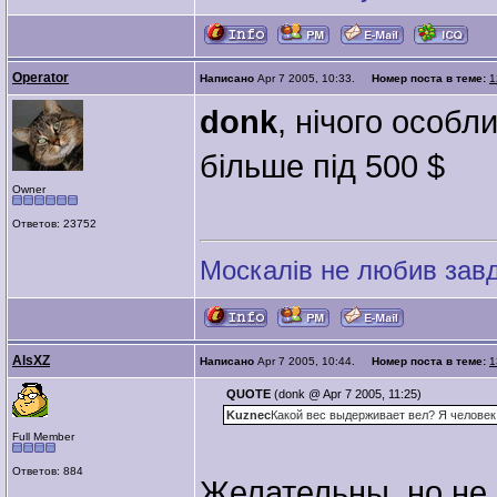
Operator
Написано
Apr 7 2005, 10:33.
Номер поста в теме:
1
donk
, нічого особл
більше під 500 $
Owner
Ответов: 23752
Москалів не любив завд
AlsXZ
Написано
Apr 7 2005, 10:44.
Номер поста в теме:
1
QUOTE
(donk @ Apr 7 2005, 11:25)
Kuznec
Какой вес выдерживает вел? Я человек
Full Member
Ответов: 884
Желательны, но не