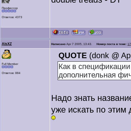
Профессор
Ответов: 4373
AlsXZ
Написано
Apr 7 2005, 13:43.
Номер поста в теме:
17
QUOTE
(donk @ Apr
Full Member
Как в спецификации
дополнительная фич
Ответов: 884
Надо знать названи
уже иcкать по этим