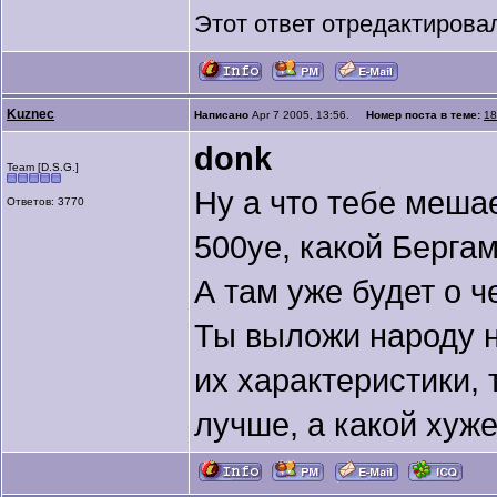
Этот ответ отредактиров
Kuznec
Написано
Apr 7 2005, 13:56.
Номер поста в теме:
18
donk
Team [D.S.G.]
Ну а что тебе меша
Ответов: 3770
500уе, какой Бергам
А там уже будет о ч
Ты выложи народу н
их характеристики, 
лучше, а какой хуже