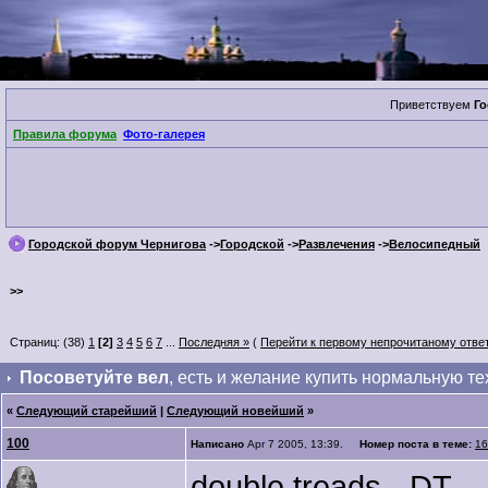
Приветствуем
Го
Правила форума
Фото-галерея
Городской форум Чернигова
->
Городской
->
Развлечения
->
Велосипедный
>>
Страниц: (38)
1
[2]
3
4
5
6
7
...
Последняя »
(
Перейти к первому непрочитаному отве
Посоветуйте вел
, есть и желание купить нормальную те
«
Следующий старейший
|
Следующий новейший
»
100
Написано
Apr 7 2005, 13:39.
Номер поста в теме:
16
double treads - DT