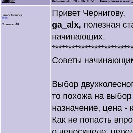
Jumper
Написано
Jun 20 2006, 10:51.
Номер поста в теме:
Привет Чернигову,
Junior Member
ga_alx,
полезная ст
Ответов: 40
начинающих.
************************
Советы начинающим:
Выбор двухколесного
то похожа на выбо
назначение, цена 
Как не попасть впро
о велосипеде, перед