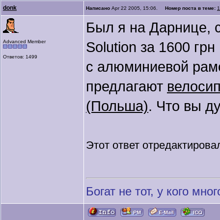
donk
Написано
Apr 22 2005, 15:06.
Номер поста в теме:
1
Был я на Дарнице, с
Advanced Member
Solution за 1600 гр
Ответов: 1499
с алюминиевой рам
предлагают
велосип
(Польша)
. Что вы д
Этот ответ отредактиров
Богат не тот, у кого много