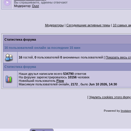
Вы спрашиваете, админы отвечают
Модератор:
Dust
Модераторы
|
Сегодняшние активные темы
|
10 самых а
Статистика форума
16 пользователей онлайн за последние 15 мин
16
гостей,
0
пользователей
0
анонимных пользователей [
Показать весь с
Статистика форума
Наши друзья написали всего
534790
ответов
На форуме зарегистрировалось
10156
человек
Новейший пользователь
Flow
Максимум пользователей онлайн,
2172
, было
Jun 10 2026, 14:30
[
Удалить cookies этого фор
Powered by
Invisio