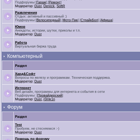
Подфорумы:[
Гараж
],[
Ремонт
]
Модератор:
Dust
,
Dereck
,
SoftR
Развлечения
Отдых: активный и пассивный :)
Подфорумы:[
Велосипедный
],[
Фото-Пик
],[
СтрайкБол
],[
Афиша
]
Юмор
Анекдоты, истории, шутки, приколы и т.п.
Модератор:
Dust
Работа
Виртуальная биржа труда
Компьютерный
Раздел
Хард&Софт
Вопросы по железу и программам. Техническая поддержка.
Модератор:
Dust
Интернет
Веб дизайн, программы для интернета и события в сети
Подфорумы: [
Провайдерский
]
Модератор:
Dust
,
r0mk1n
Форум
Раздел
Test
Пробуем, не стесняемся :-)
Модератор:
Dust
Помощь по форуму