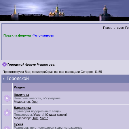
Приветствуем
Го
Правила форума
Фото-галерея
Городской форум Чернигова
Приветствуем Вас; последний раз вы нас навещали Сегодня, 11:55
Городской
Раздел
Политика
Политика, новости, обсуждение
Модератор:
Dust
Барахолка
Круговорот подержанных вещей
Подфорумы:[
Услуги
],[
Отдам даром
]
Модератор:
Dust
,
SoftR
Кухня
Разговоры не относящиеся к другим разделам