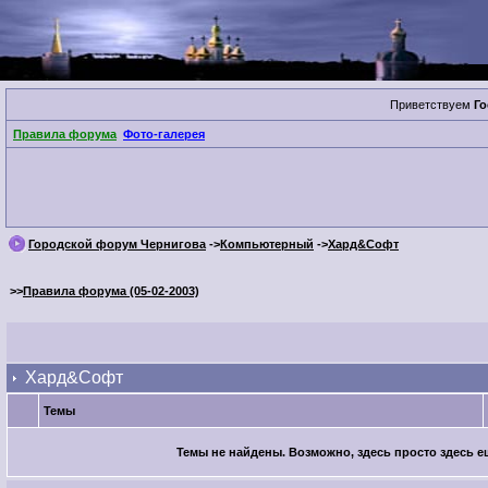
Приветствуем
Го
Правила форума
Фото-галерея
Городской форум Чернигова
->
Компьютерный
->
Хард&Софт
>>
Правила форума (05-02-2003)
Хард&Софт
Темы
Темы не найдены. Возможно, здесь просто здесь ещ