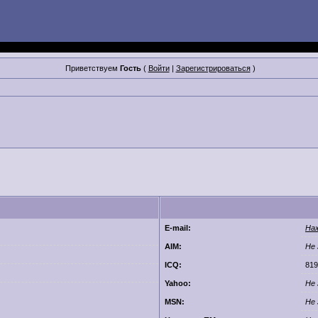
Приветствуем
Гость
(
Войти
|
Зарегистрироваться
)
E-mail:
На
AIM:
Не 
ICQ:
819
Yahoo:
Не 
MSN:
Не 