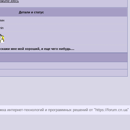
жмите здесь
Детали и статус
мин
in
скажи мне мой хороший, и еще чего нибудь....
ка интернет-технологий и программных решений от "https://forum.cn.ua"