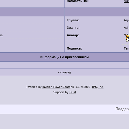
Написать ПМ:
На
Группа:
Ад
Звание:
Adm
ра
Аватар:
Подпись:
Ты 
Информация о приглаcившем
<<
назад
Powered by
Invision Power Board
v1.1.1 © 2003
IPS, Inc.
Support by
Dust
Поддерж