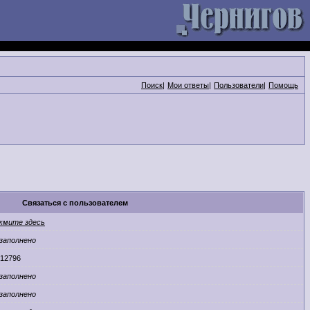
Поиск
|
Мои ответы
|
Пользователи
|
Помощь
Связаться с пользователем
жмите здесь
заполнено
12796
заполнено
заполнено