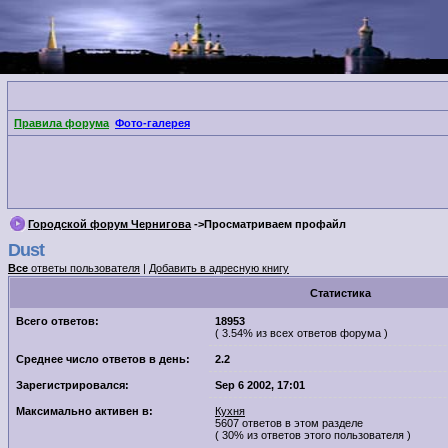
Правила форума
Фото-галерея
Городской форум Чернигова
->Просматриваем профайл
Dust
Все
ответы пользователя
|
Добавить в адресную книгу
Cтатистика
Всего ответов:
18953
( 3.54% из всех ответов форума )
Среднее число ответов в день:
2.2
Зарегистрировался:
Sep 6 2002, 17:01
Максимально активен в:
Кухня
5607 ответов в этом разделе
( 30% из ответов этого пользователя )