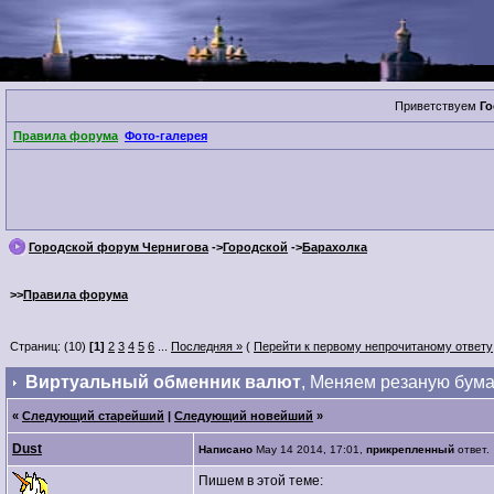
Приветствуем
Го
Правила форума
Фото-галерея
Городской форум Чернигова
->
Городской
->
Барахолка
>>
Правила форума
Страниц: (10)
[1]
2
3
4
5
6
...
Последняя »
(
Перейти к первому непрочитаному ответу
Виртуальный обменник валют
, Меняем резаную бума
«
Следующий старейший
|
Следующий новейший
»
Dust
Написано
May 14 2014, 17:01,
прикрепленный
отве
Пишем в этой теме: