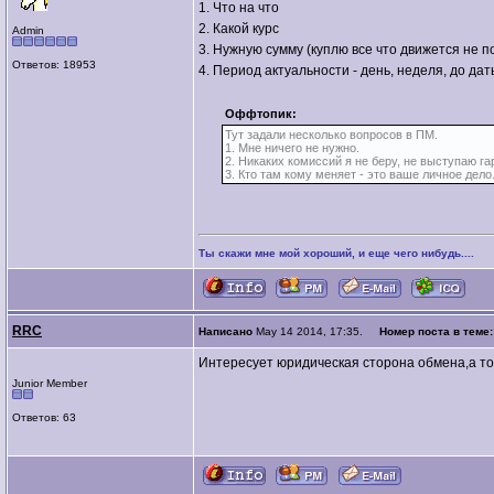
1. Что на что
2. Какой курс
Admin
3. Нужную сумму (куплю все что движется не п
Ответов: 18953
4. Период актуальности - день, неделя, до дат
Оффтопик:
Тут задали несколько вопросов в ПМ.
1. Мне ничего не нужно.
2. Никаких комиссий я не беру, не выступаю г
3. Кто там кому меняет - это ваше личное дело
Ты скажи мне мой хороший, и еще чего нибудь....
RRC
Написано
May 14 2014, 17:35.
Номер поста в теме
Интересует юридическая сторона обмена,а то
Junior Member
Ответов: 63