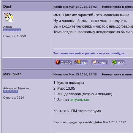
Dust
Написано
May 14 2014, 18:02.
Номер поста в теме
RRC,
Никаких гарантий - это написано выше.
Ну и липовые баксы - тоже можно получить.
Вы находите человека и как то с ним договари
Admin
Тема создана, поскольку неоднократно были 
Ответов: 18953
Ты скажи мне мой хороший, и еще чего нибудь....
Max_biker
Написано
May 15 2014, 14:28.
Номер поста в теме
1. Куплю доллары
2. Курс 13,05
Advanced Member
3.
200
долларов (можно и меньше)
Ответов: 2914
4. Заявка
актуальная
Контакты: ПМ этого форума
Этот ответ отредактировал
Max_biker
Nov 1 2014, 17:27