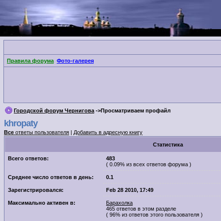
Правила форума
Фото-галерея
Городской форум Чернигова
->Просматриваем профайл
khropaty
Все
ответы пользователя
|
Добавить в адресную книгу
Cтатистика
Всего ответов:
483
( 0.09% из всех ответов форума )
Среднее число ответов в день:
0.1
Зарегистрировался:
Feb 28 2010, 17:49
Максимально активен в:
Барахолка
465 ответов в этом разделе
( 96% из ответов этого пользователя )