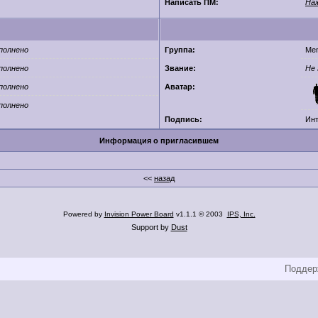
Написать ПМ:
На
полнено
Группа:
Me
полнено
Звание:
Не 
полнено
Аватар:
полнено
Подпись:
Инт
Информация о приглаcившем
<<
назад
Powered by
Invision Power Board
v1.1.1 © 2003
IPS, Inc.
Support by
Dust
Поддерж