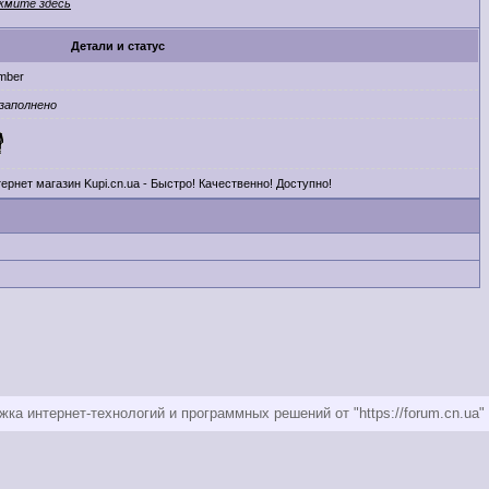
жмите здесь
Детали и статус
mber
заполнено
ернет магазин Kupi.cn.ua - Быстро! Качественно! Доступно!
ка интернет-технологий и программных решений от "https://forum.cn.ua"