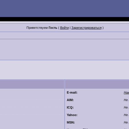
Приветствуем
Гость
(
Войти
|
Зарегистрироваться
)
E-mail:
На
AIM:
Не 
ICQ:
Не 
Yahoo:
Не 
MSN:
Не 