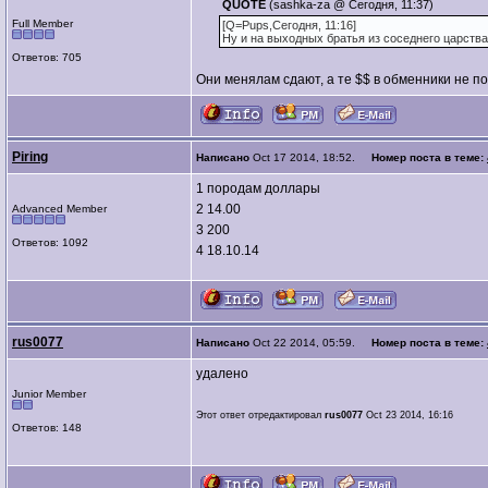
QUOTE
(sashka-za @ Сегодня, 11:37)
Full Member
[Q=Pups,Сегодня, 11:16]
Ну и на выходных братья из соседнего царств
Ответов: 705
Они менялам сдают, а те $$ в обменники не п
Piring
Написано
Oct 17 2014, 18:52.
Номер поста в теме:
1 породам доллары
2 14.00
Advanced Member
3 200
Ответов: 1092
4 18.10.14
rus0077
Написано
Oct 22 2014, 05:59.
Номер поста в теме:
удалено
Junior Member
Этот ответ отредактировал
rus0077
Oct 23 2014, 16:16
Ответов: 148