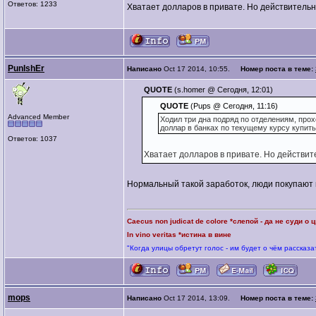
Ответов: 1233
Хватает долларов в привате. Но действительно
PunIshEr
Написано
Oct 17 2014, 10:55.
Номер поста в теме:
QUOTE
(s.homer @ Сегодня, 12:01)
QUOTE
(Pups @ Сегодня, 11:16)
Advanced Member
Ходил три дна подряд по отделениям, прохо
доллар в банках по текущему курсу купить
Ответов: 1037
Хватает долларов в привате. Но действите
Нормальный такой заработок, люди покупают 
Caecus non judicat de colore *слепой - да не суди о 
In vino veritas *истина в вине
"Когда улицы обретут голос - им будет о чём рассказа
mops
Написано
Oct 17 2014, 13:09.
Номер поста в теме: