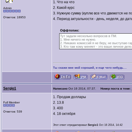
1. Что на что
2. Какой курс
Admin
3. Нужную сумму (куплю все что движется не п
Ответов: 18953
4. Период актуальности - день, неделя, до дат
Оффтопик:
Тут задали несколько вопросов в ПМ.
1. Мне ничего не нужно.
2. Никаких комиссий я не беру, не выступаю г
3. Кто там кому меняет - это ваше личное дело
Ты скажи мне мой хороший, и еще чего нибудь....
Sergio1
Написано
Oct 16 2014, 07:37.
Номер поста в теме:
1. Продам доллары
2. 13.8
Full Member
3. 400
Ответов: 539
4. 18 октября
Этот ответ отредактировал
Sergio1
Oct 16 2014, 14:42