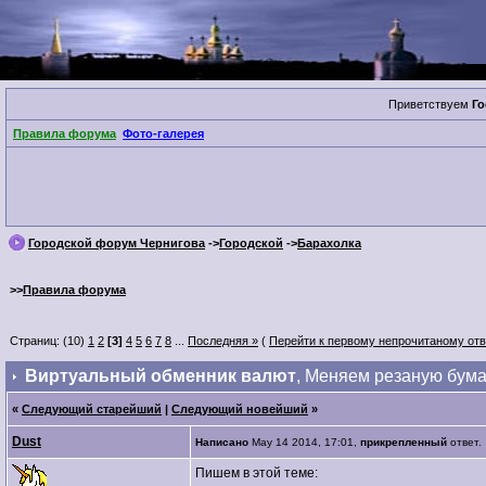
Приветствуем
Го
Правила форума
Фото-галерея
Городской форум Чернигова
->
Городской
->
Барахолка
>>
Правила форума
Страниц: (10)
1
2
[3]
4
5
6
7
8
...
Последняя »
(
Перейти к первому непрочитаному отв
Виртуальный обменник валют
, Меняем резаную бума
«
Следующий старейший
|
Следующий новейший
»
Dust
Написано
May 14 2014, 17:01,
прикрепленный
отве
Пишем в этой теме: