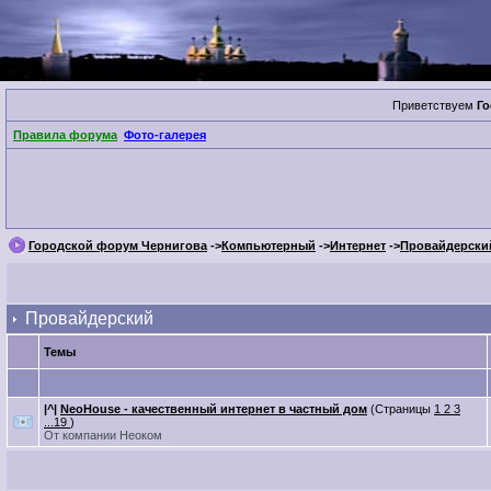
Приветствуем
Го
Правила форума
Фото-галерея
Городской форум Чернигова
->
Компьютерный
->
Интернет
->
Провайдерски
Провайдерский
Темы
|^|
NeoHouse - качественный интернет в частный дом
(Страницы
1
2
3
...19
)
От компании Неоком