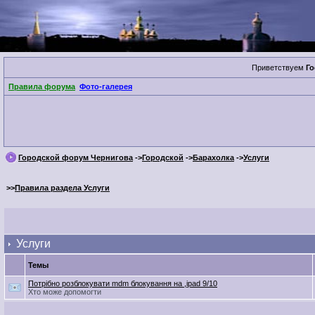
Приветствуем
Го
Правила форума
Фото-галерея
Городской форум Чернигова
->
Городской
->
Барахолка
->
Услуги
>>
Правила раздела Услуги
Услуги
Темы
Потрібно розблокувати mdm блокування на ,ipad 9/10
Хто може допомогти