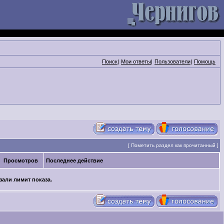
Поиск
|
Мои ответы
|
Пользователи
|
Помощь
[
Пометить раздел как прочитанный
]
Просмотров
Последнее действие
зали лимит показа.