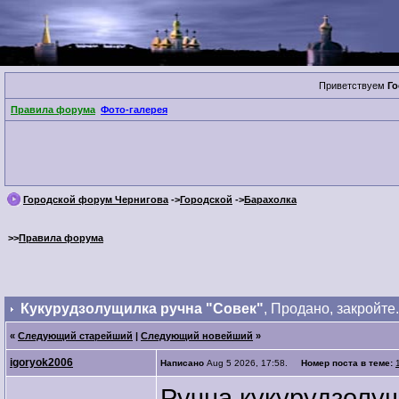
Приветствуем
Го
Правила форума
Фото-галерея
Городской форум Чернигова
->
Городской
->
Барахолка
>>
Правила форума
Кукурудзолущилка ручна "Совек"
, Продано, закройте.
«
Следующий старейший
|
Следующий новейший
»
igoryok2006
Написано
Aug 5 2026, 17:58.
Номер поста в теме:
Ручна кукурудзолущ