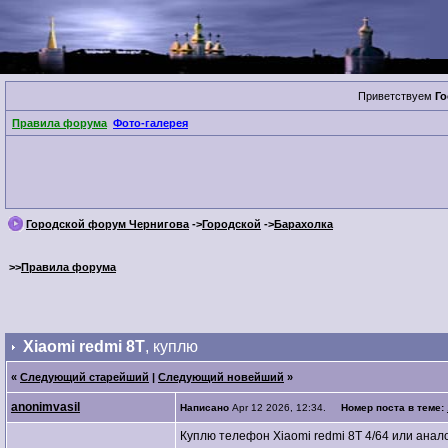
Приветствуем
Го
Правила форума
Фото-галерея
Городской форум Чернигова
->
Городской
->
Барахолка
>>
Правила форума
Xiaomi redmi 8T
, куплю
«
Следующий старейший
|
Следующий новейший
»
anonimvasil
Написано
Apr 12 2026, 12:34.
Номер поста в теме:
Куплю телефон Xiaomi redmi 8T 4/64 или ана