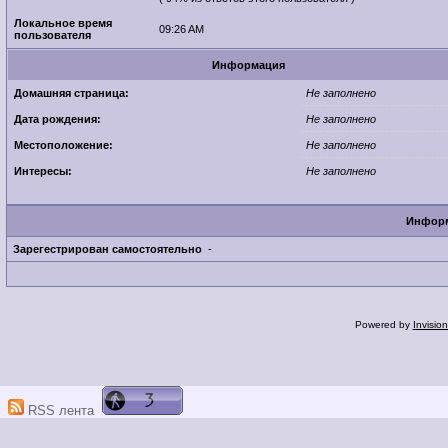
Локальное время
09:26 AM
пользователя
Информация
Домашняя страница:
Не заполнено
Дата рождения:
Не заполнено
Местоположение:
Не заполнено
Интересы:
Не заполнено
Информ
Зарегестрирован самостоятельно
-
Powered by
Invisio
RSS лента