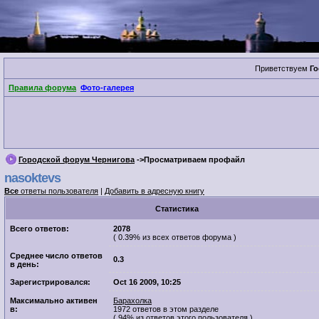
Приветствуем
Го
Правила форума
Фото-галерея
Городской форум Чернигова
->Просматриваем профайл
nasoktevs
Все
ответы пользователя
|
Добавить в адресную книгу
Cтатистика
Всего ответов:
2078
( 0.39% из всех ответов форума )
Среднее число ответов
0.3
в день:
Зарегистрировался:
Oct 16 2009, 10:25
Максимально активен
Барахолка
в:
1972 ответов в этом разделе
( 94% из ответов этого пользователя )