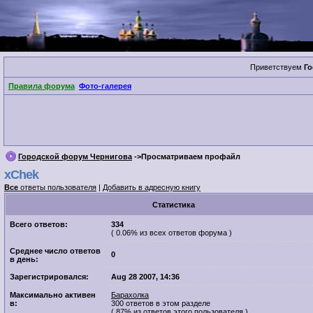
Приветствуем
Го
Правила форума
Фото-галерея
Городской форум Чернигова
->Просматриваем профайл
xChek
Все
ответы пользователя
|
Добавить в адресную книгу
Cтатистика
Всего ответов:
334
( 0.06% из всех ответов форума )
Среднее число ответов
0
в день:
Зарегистрировался:
Aug 28 2007, 14:36
Максимально активен
Барахолка
в:
300 ответов в этом разделе
( 87% из ответов этого пользователя )