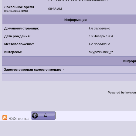
Локальное время
08:33 AM
пользователя
Информация
Домашняя страница:
Не заполнено
Дата рождения:
16 Январь 1984
Местоположение:
Не заполнено
Интересы:
skype:xChek_tz
Информ
Зарегестрирован самостоятельно
-
Powered by
Invisio
RSS лента