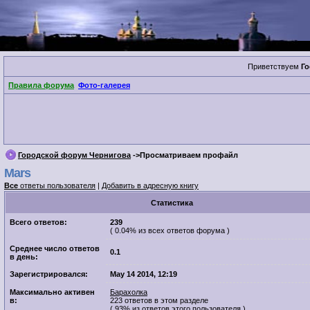
Приветствуем
Го
Правила форума
Фото-галерея
Городской форум Чернигова
->Просматриваем профайл
Mars
Все
ответы пользователя
|
Добавить в адресную книгу
Cтатистика
Всего ответов:
239
( 0.04% из всех ответов форума )
Среднее число ответов
0.1
в день:
Зарегистрировался:
May 14 2014, 12:19
Максимально активен
Барахолка
в:
223 ответов в этом разделе
( 93% из ответов этого пользователя )