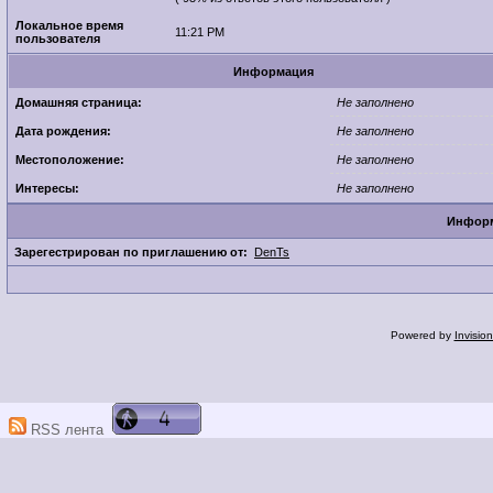
Локальное время
11:21 PM
пользователя
Информация
Домашняя страница:
Не заполнено
Дата рождения:
Не заполнено
Местоположение:
Не заполнено
Интересы:
Не заполнено
Информ
Зарегестрирован по приглашению от:
DenTs
Powered by
Invisio
RSS лента