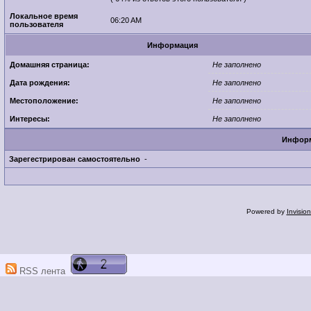
Локальное время
06:20 AM
пользователя
Информация
Домашняя страница:
Не заполнено
Дата рождения:
Не заполнено
Местоположение:
Не заполнено
Интересы:
Не заполнено
Информ
Зарегестрирован самостоятельно
-
Powered by
Invisio
RSS лента