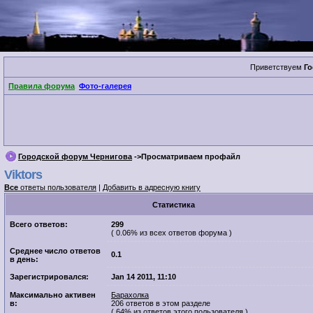
Приветствуем
Го
Правила форума
Фото-галерея
Городской форум Чернигова
->Просматриваем профайл
Viktors
Все
ответы пользователя
|
Добавить в адресную книгу
Cтатистика
Всего ответов:
299
( 0.06% из всех ответов форума )
Среднее число ответов
0.1
в день:
Зарегистрировался:
Jan 14 2011, 11:10
Максимально активен
Барахолка
в:
206 ответов в этом разделе
( 64% из ответов этого пользователя )