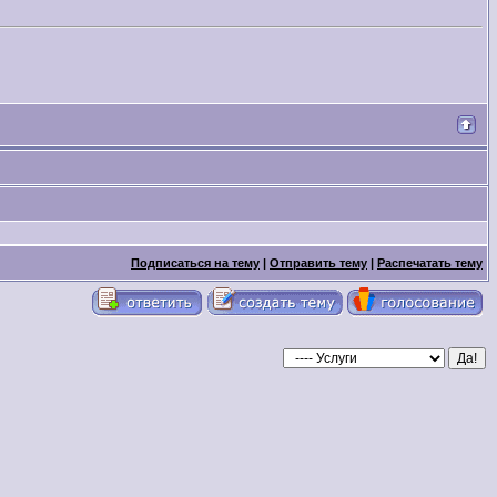
Подписаться на тему
|
Отправить тему
|
Распечатать тему