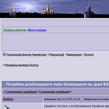
Правила форума
Фото-галерея
Городской форум Чернигова
->
Городской
->
Барахолка
->
Услуги
>>
Правила раздела Услуги
Потрібно розблокувати mdm блокування на ,ipad 9/1
«
Следующий старейший
|
Следующий новейший
»
Expres
Написано
May 20 2026, 02:53.
Номер поста в теме
Цікавить послуга з розблокування профілю мдм