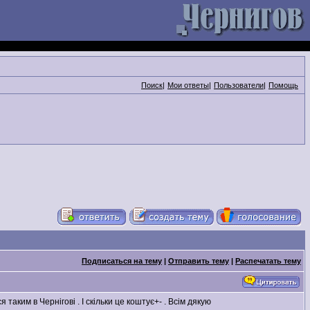
Поиск
|
Мои ответы
|
Пользователи
|
Помощь
Подписаться на тему
|
Отправить тему
|
Распечатать тему
ким в Чернігові . І скільки це коштує+- . Всім дякую