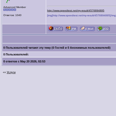
Advanced Member
http://www.speedtest.net/my-result/4576894895
Ответов: 1040
[img]http://www.speedtest.net/my-result/4576894895[/img
0 Пользователей читают эту тему (0 Гостей и 0 Анонимных пользователей)
0 Пользователей:
0 ответов с May 20 2026, 02:53
<<
Услуги