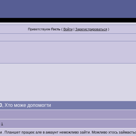
Приветствуем
Гость
(
Войти
|
Зарегистрироваться
)
0
, Хто може допомогти
:
1
 . Планшет працює але в аккаунт неможливо зайти. Можливо хтось займається та