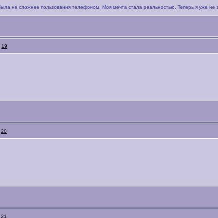
была не сложнее пользования телефоном. Моя мечта стала реальностью. Теперь я уже не 
:
19
:
20
:
21