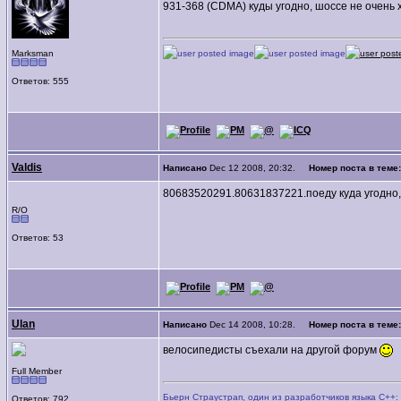
931-368 (CDMA) куды угодно, шоссе не очень 
Marksman
Ответов: 555
Valdis
Написано
Dec 12 2008, 20:32.
Номер поста в теме
80683520291.80631837221.поеду куда угодно,
R/O
Ответов: 53
Ulan
Написано
Dec 14 2008, 10:28.
Номер поста в теме
велосипедисты съехали на другой форум
Full Member
Бьерн Страустрап, один из разработчиков языка С++:
Ответов: 792