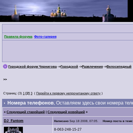
Правила форума
Фото-галерея
Городской форум Чернигова
->
Городской
->
Развлечения
->
Велосипедный
>>
Страниц: (3)
1
[2]
3
(
Перейти к первому непрочитаному ответу
)
Номера телефонов
, Оставляем здесь свои номера тел
«
Следующий старейший
|
Следующий новейший
»
DJ_Fantom
Написано
Sep 18 2008, 07:05.
Номер поста в теме
8-063-248-15-27