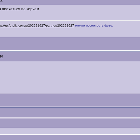
29
оч поехаться по корчам
tp://ru.fotolia.com/p/202221927/partner/202221927
можно посмотреть фото.
30