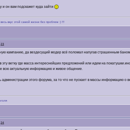
 и он вам подскажет куда зайти
весь вкус этой самой жизни без проблем :) !!!
:
23
амную кампанию, да вездесущий модер всё поломал напугав страшенным бано
им в эту ветку где масса интереснейших предложений или идем на покатушки.и
ете всю актуальную информацию и живое общение.
администрации этого форума, за то что не пускает в массы информацию о ве
оголя
:
24