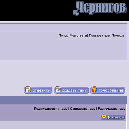
Поиск
|
Мои ответы
|
Пользователи
|
Помощь
Подписаться на тему
|
Отправить тему
|
Распечатать тему