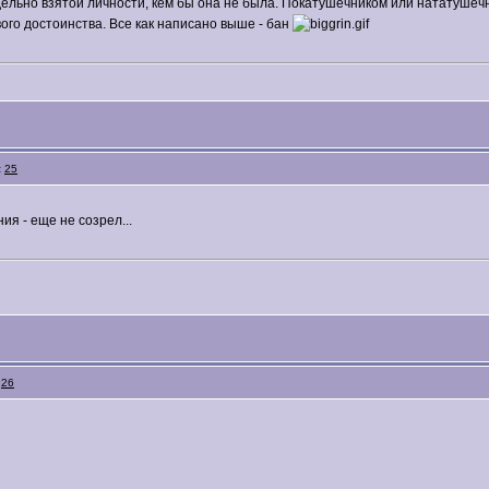
ельно взятой личности, кем бы она не была. Покатушечником или нататушечн
го достоинства. Все как написано выше - бан
:
25
я - еще не созрел...
:
26