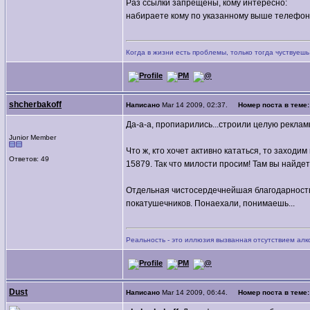
Раз ссылки запрещены, кому интересно:
набираете кому по указанному выше телефону
Когда в жизни есть проблемы, только тогда чуствуешь 
shcherbakoff
Написано
Mar 14 2009, 02:37.
Номер поста в теме
Да-а-а, пропиарились...строили целую рекл
Junior Member
Что ж, кто хочет активно кататься, то заход
Ответов: 49
15879. Так что милости просим! Там вы найд
Отдельная чистосердечнейшая благодарность 
покатушечников. Понаехали, понимаешь...
Реальность - это иллюзия вызванная отсутствием алк
Dust
Написано
Mar 14 2009, 06:44.
Номер поста в теме