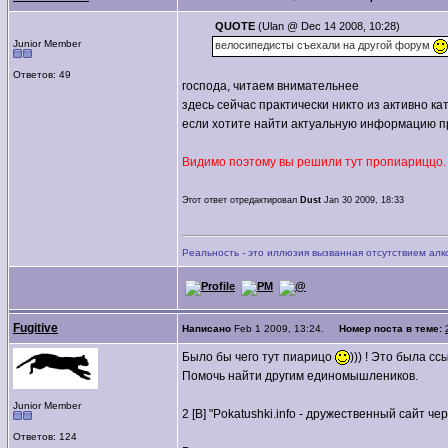
QUOTE
(Ulan @ Dec 14 2008, 10:28)
Junior Member
велосипедисты съехали на другой форум
Ответов: 49
господа, читаем внимательнее
здесь сейчас практически никто из активно 
если хотите найти актуальную информацию пр
Видимо поэтому вы решили тут пропиариццо.
Этот ответ отредактировал
Dust
Jan 30 2009, 18:33
Реальность - это иллюзия вызванная отсутствием алк
Fugitive
Написано
Feb 1 2009, 13:24.
Номер поста в теме:
Было бы чего тут пиарицо
))) ! Это была 
Помочь найти другим единомышлеников.
Junior Member
2 [B] "Pokatushki.info - дружественный сайт ч
Ответов: 124