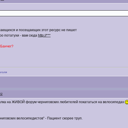
катающихся и посещающих этот ресурс не пишет
о потатухи - вам сюда
http://***
 Банчег?
оголя
22
ссылка на ЖИВОЙ форум черниговских любителей покататься на велосипедах
ерниговских велосипедистов" - Пациент скорее труп.