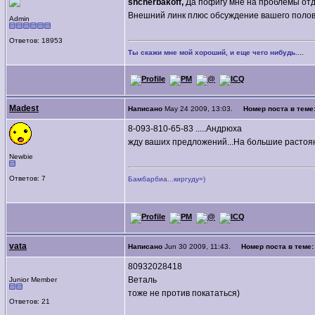
shcherbakoff,
Да пофигу мне на проблемы отд
Внешний линк плюс обсуждение вашего полово
Admin
Ответов: 18953
Ты скажи мне мой хороший, и еще чего нибудь....
Madest
Написано
May 24 2009, 13:03.
Номер поста в теме
8-093-810-65-83 .....Андрюха
жду ваших предложений...На большие растояни
Newbie
Ответов: 7
Бамбарбиа...киргуду=)
vata
Написано
Jun 30 2009, 11:43.
Номер поста в теме
80932028418
Веталь
Junior Member
тоже не против покататься)
Ответов: 21