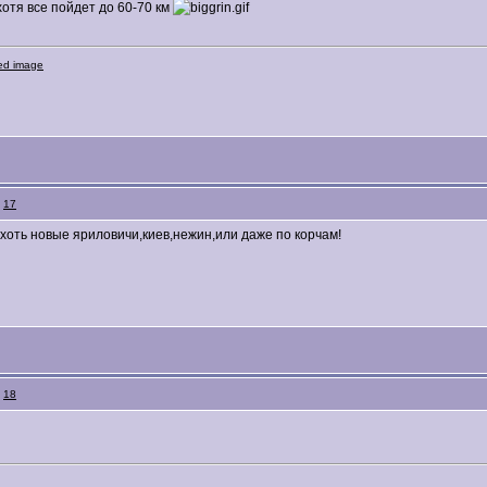
хотя все пойдет до 60-70 км
:
17
хоть новые яриловичи,киев,нежин,или даже по корчам!
:
18