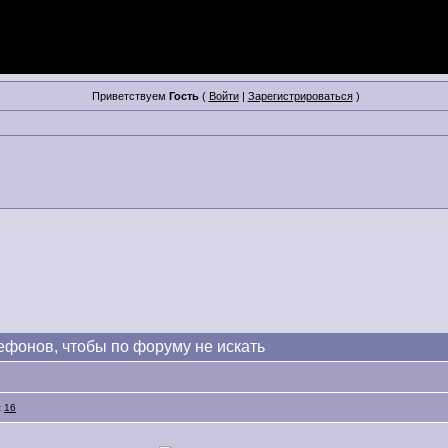
Приветствуем
Гость
(
Войти
|
Зарегистрироваться
)
ефонов, чтобы по форуму не искать
:
16