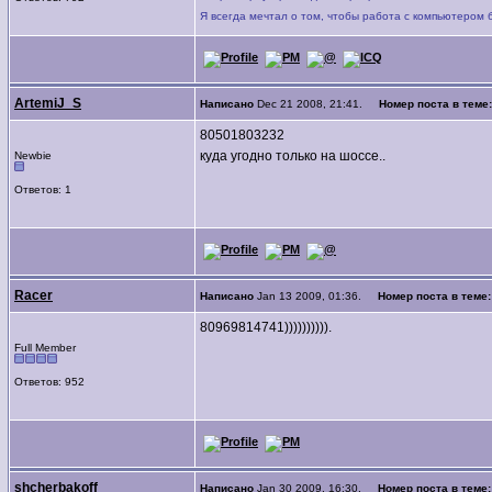
Я всегда мечтал о том, чтобы работа с компьютером 
ArtemiJ_S
Написано
Dec 21 2008, 21:41.
Номер поста в теме
80501803232
куда угодно только на шоссе..
Newbie
Ответов: 1
Racer
Написано
Jan 13 2009, 01:36.
Номер поста в теме
80969814741)))))))))).
Full Member
Ответов: 952
shcherbakoff
Написано
Jan 30 2009, 16:30.
Номер поста в теме