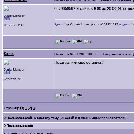
Лысая Юлия
Написано
Mar 2 2010, 16:09.
Номер поста в теме:
0979650592 Звоните с 9.00 до 20.00. Я не пр
Junior Member
Здесь
http://ru.fotolia.com/partner/202221927
и здесь
ht
Ответов: 116
Santa
Написано
Sep 1 2010, 00:35.
Номер поста в теме:
Покатушники еще остались?
Junior Member
Ответов: 68
Страниц: (3)
1
[2]
3
0 Пользователей читают эту тему (0 Гостей и 0 Анонимных пользователей)
0 Пользователей:
30 ответов с Apr 24 2006, 10:01