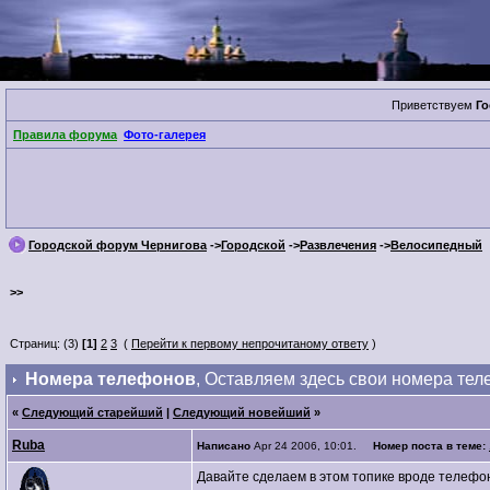
Приветствуем
Го
Правила форума
Фото-галерея
Городской форум Чернигова
->
Городской
->
Развлечения
->
Велосипедный
>>
Страниц: (3)
[1]
2
3
(
Перейти к первому непрочитаному ответу
)
Номера телефонов
, Оставляем здесь свои номера тел
«
Следующий старейший
|
Следующий новейший
»
Ruba
Написано
Apr 24 2006, 10:01.
Номер поста в теме:
Давайте сделаем в этом топике вроде телефон