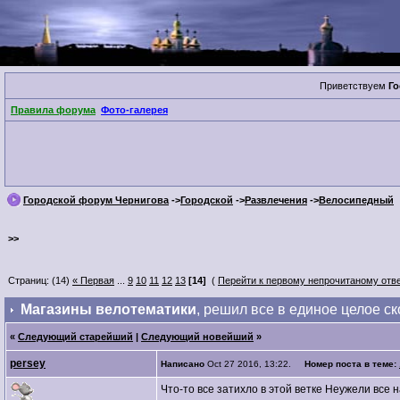
Приветствуем
Го
Правила форума
Фото-галерея
Городской форум Чернигова
->
Городской
->
Развлечения
->
Велосипедный
>>
Страниц: (14)
« Первая
...
9
10
11
12
13
[14]
(
Перейти к первому непрочитаному отв
Магазины велотематики
, решил все в единое целое с
«
Следующий старейший
|
Следующий новейший
»
persey
Написано
Oct 27 2016, 13:22.
Номер поста в теме:
Что-то все затихло в этой ветке Неужели все 