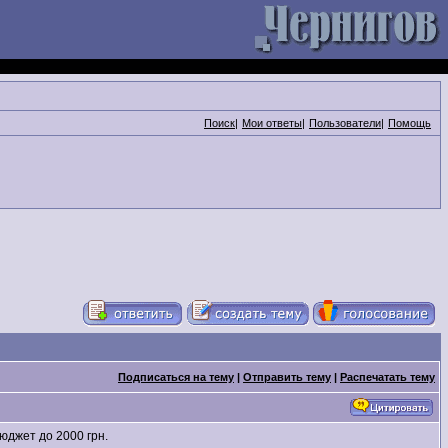
Поиск
|
Мои ответы
|
Пользователи
|
Помощь
Подписаться на тему
|
Отправить тему
|
Распечатать тему
юджет до 2000 грн.