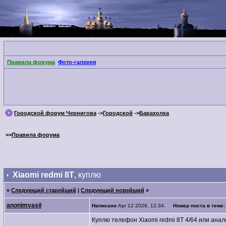
Правила форума
Фото-галерея
Городской форум Чернигова
->
Городской
->
Барахолка
>>
Правила форума
Xiaomi redmi 8T
, куплю
«
Следующий старейший
|
Следующий новейший
»
anonimvasil
Написано
Apr 12 2026, 12:34.
Номер поста в теме
Куплю телефон Xiaomi redmi 8T 4/64 или анал