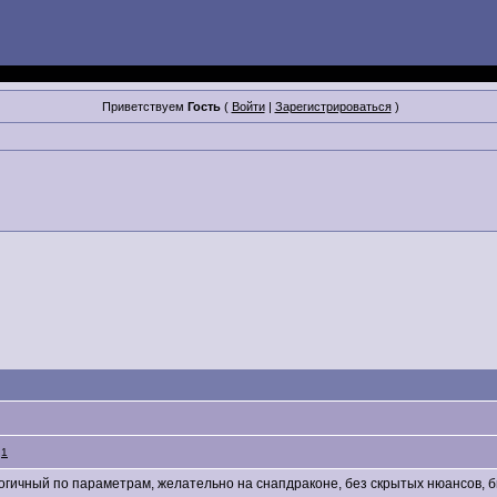
Приветствуем
Гость
(
Войти
|
Зарегистрироваться
)
:
1
огичный по параметрам, желательно на снапдраконе, без скрытых нюансов, б