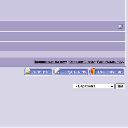
Подписаться на тему
|
Отправить тему
|
Распечатать тему