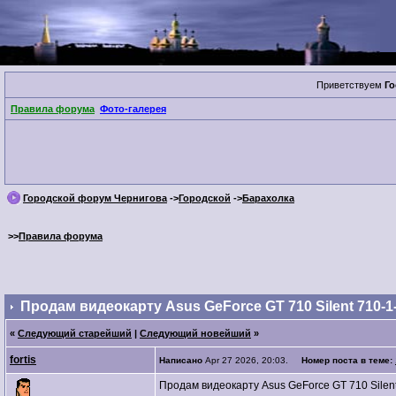
Приветствуем
Го
Правила форума
Фото-галерея
Городской форум Чернигова
->
Городской
->
Барахолка
>>
Правила форума
Продам видеокарту Asus GeForce GT 710 Silent 710-1
«
Следующий старейший
|
Следующий новейший
»
fortis
Написано
Apr 27 2026, 20:03.
Номер поста в теме:
Продам видеокарту Asus GeForce GT 710 Silent