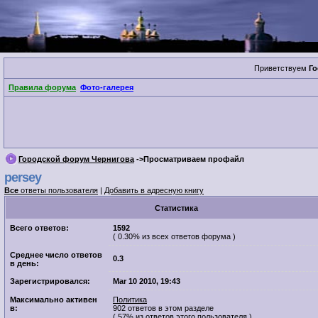
Приветствуем
Го
Правила форума
Фото-галерея
Городской форум Чернигова
->Просматриваем профайл
persey
Все
ответы пользователя
|
Добавить в адресную книгу
Cтатистика
Всего ответов:
1592
( 0.30% из всех ответов форума )
Среднее число ответов
0.3
в день:
Зарегистрировался:
Mar 10 2010, 19:43
Максимально активен
Политика
в:
902 ответов в этом разделе
( 57% из ответов этого пользователя )