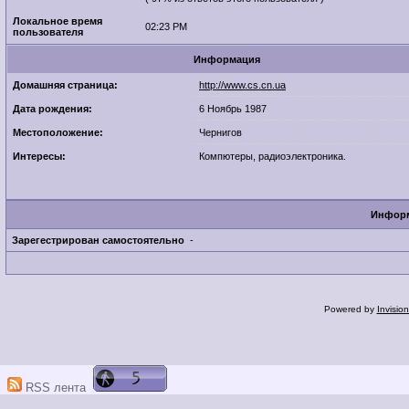
Локальное время
02:23 PM
пользователя
Информация
Домашняя страница:
http://www.cs.cn.ua
Дата рождения:
6 Ноябрь 1987
Местоположение:
Чернигов
Интересы:
Компютеры, радиоэлектроника.
Информ
Зарегестрирован самостоятельно
-
Powered by
Invisio
RSS лента