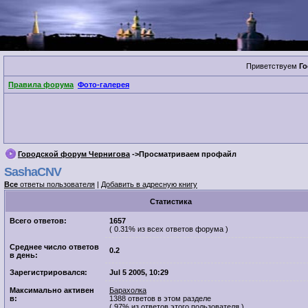
Приветствуем
Го
Правила форума
Фото-галерея
Городской форум Чернигова
->Просматриваем профайл
SashaCNV
Все
ответы пользователя
|
Добавить в адресную книгу
Cтатистика
Всего ответов:
1657
( 0.31% из всех ответов форума )
Среднее число ответов
0.2
в день:
Зарегистрировался:
Jul 5 2005, 10:29
Максимально активен
Барахолка
в:
1388 ответов в этом разделе
( 97% из ответов этого пользователя )