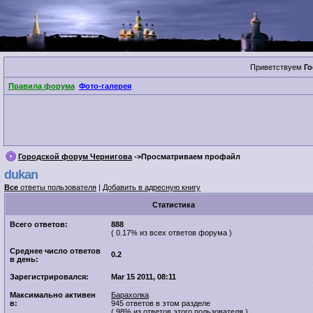
Приветствуем
Го
Правила форума
Фото-галерея
Городской форум Чернигова
->Просматриваем профайл
dukan
Все
ответы пользователя
|
Добавить в адресную книгу
Cтатистика
Всего ответов:
888
( 0.17% из всех ответов форума )
Среднее число ответов
0.2
в день:
Зарегистрировался:
Mar 15 2011, 08:11
Максимально активен
Барахолка
в:
945 ответов в этом разделе
( 98% из ответов этого пользователя )