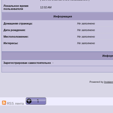
Локальное время
12:02 AM
пользователя
Информация
Домашняя страница:
Не заполнено
Дата рождения:
Не заполнено
Местоположение:
Не заполнено
Интересы:
Не заполнено
Информ
Зарегестрирован самостоятельно
-
Powered by
Invisio
RSS лента