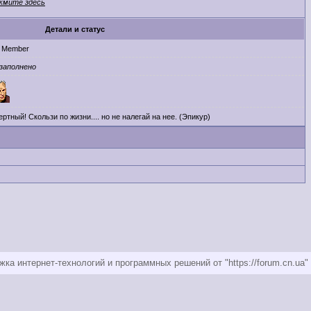
жмите здесь
Детали и статус
l Member
заполнено
ртный! Скользи по жизни.... но не налегай на нее. (Эпикур)
ка интернет-технологий и программных решений от "https://forum.cn.ua"