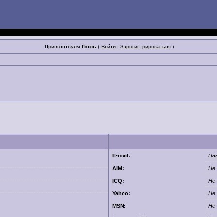
Приветствуем
Гость
(
Войти
|
Зарегистрироваться
)
E-mail:
На
AIM:
Не 
ICQ:
Не 
Yahoo:
Не 
MSN:
Не 