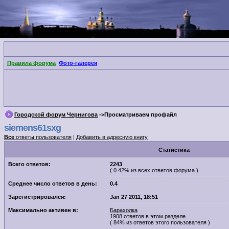
Правила форума
Фото-галерея
Городской форум Чернигова
->Просматриваем профайл
siemens61sxg
Все
ответы пользователя
|
Добавить в адресную книгу
Cтатистика
Всего ответов:
2243
( 0.42% из всех ответов форума )
Среднее число ответов в день:
0.4
Зарегистрировался:
Jan 27 2011, 18:51
Максимально активен в:
Барахолка
1908 ответов в этом разделе
( 84% из ответов этого пользователя )