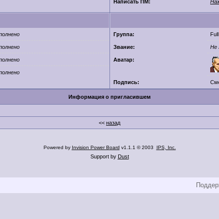
Написать ПМ:
На
полнено
Группа:
Ful
полнено
Звание:
Не 
полнено
Аватар:
полнено
Подпись:
Сме
Информация о приглаcившем
<<
назад
Powered by
Invision Power Board
v1.1.1 © 2003
IPS, Inc.
Support by
Dust
Поддерж