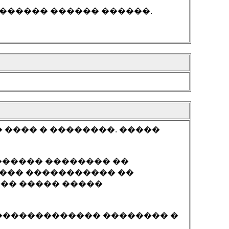
 ������ ������ ������.
 ���� � ��������. �����
������ �������� ��
���� ����������� ��
��� ����� �����
 ������������� �������� �