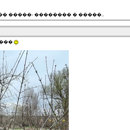
��� �����- �������� � �����..
����