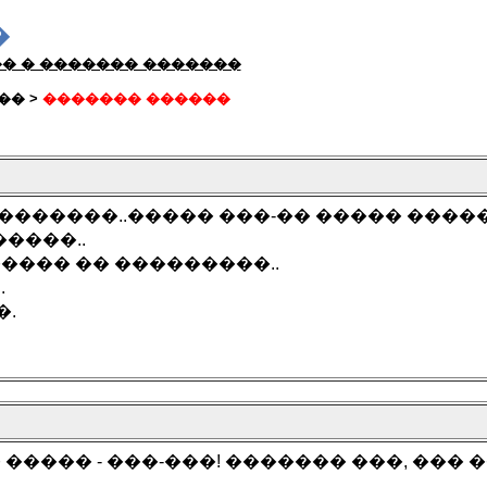
�
� � ������� �������
�� >
������� ������
�������..����� ���-�� ����� ������
�����..
���� �� ���������..
.
�.
���� - ���-���! ������� ���, ��� �