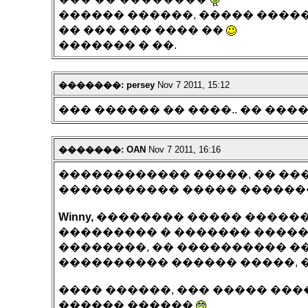
������ ������, ����� �����
�� ��� ��� ���� ��
������� � ��.
�������: persey
Nov 7 2011, 15:12
��� ������ �� ����.. �� ����
�������: OAN
Nov 7 2011, 16:16
������������ �����, �� ��
����������� ����� �������
Winny,
�������� ����� �������
��������� � ������� �����
��������, �� ���������� ��
���������� ������ �����, 
���� ������, ��� ����� ���
������ ������