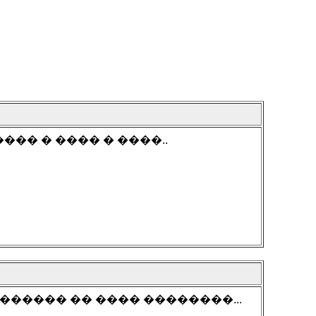
�� � ���� � ����..
������ �� ���� ��������...