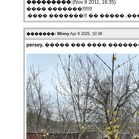
���������:
(Nov 8 2011, 16:35)
���� �������!!!!!!!!
.���� �������!!! �� �����..�
�������: Winny
Apr 8 2025, 10:38
persey,
����� ��� ���� �����