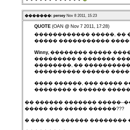
�������: persey
Nov 8 2011, 15:23
QUOTE
(OAN @ Nov 7 2011, 17:28)
������������ �����, �� 
����� ����������� �����
Winny,
�������� ����� ����
��������� � ������� ���
��������, �� ����������
���������� ������ �����
���� ������, ��� ����� 
�������� � ������ ����
�� ������ ������� �����--����
����� ��� ����� ������???
� ��� ��� ������ �������� �