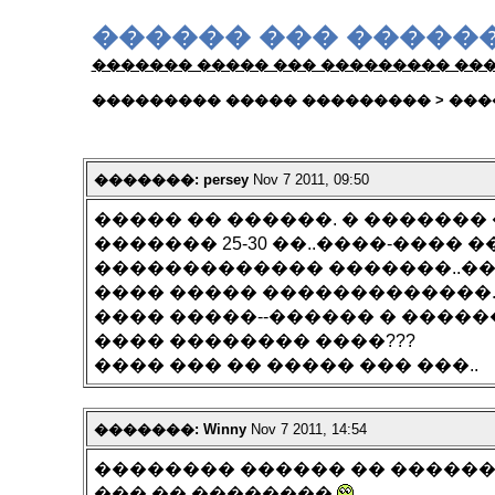
������ ��� �����
������� ����� ��� ��������� ���
��������� ����� ��������� > ���
�������: persey
Nov 7 2011, 09:50
����� �� ������. � ������� 
������� 25-30 ��..����-���� �
������������� �������..��
���� ����� �������������.
���� �����--������ � �����
���� �������� ����???
���� ��� �� ����� ��� ���..
�������: Winny
Nov 7 2011, 14:54
�������� ������ �� ������ �
��� �� ��������