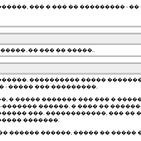
�����, ��� � ��� �� ��������� - ��
�����..�� ��� �� �����..
������. ���������� ����� �������
 - ����� ��� ���������.
, � ����� ������� ��� ��� � ����
-������� ������. � ���� �� �����
����� ���. ������������, ��� �� 
����� �������.
�� ������ ������, ����� �� �����