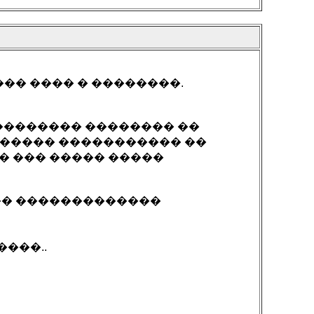
�� ���� � ��������.
��������� �������� ��
������ ����������� ��
� ��� ����� �����
��� �������������
����..