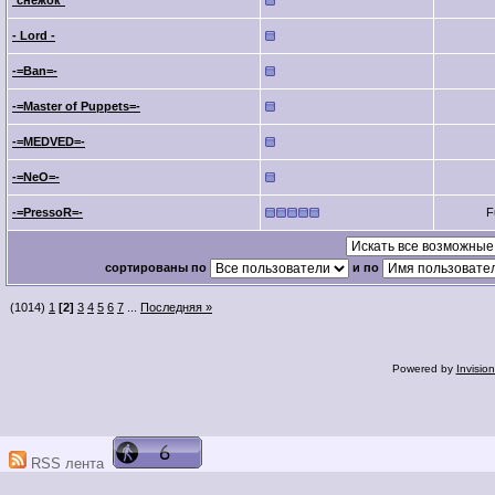
*снежок*
- Lord -
-=Ban=-
-=Master of Puppets=-
-=MEDVED=-
-=NeO=-
-=PressoR=-
F
сортированы по
и по
(1014)
1
[2]
3
4
5
6
7
...
Последняя »
Powered by
Invisio
RSS лента