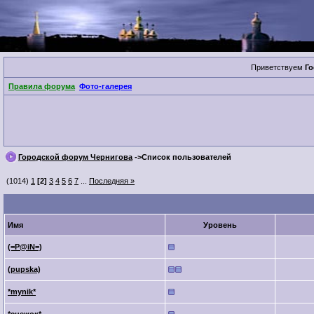
Приветствуем
Го
Правила форума
Фото-галерея
Городской форум Чернигова
->Список пользователей
(1014)
1
[2]
3
4
5
6
7
...
Последняя »
Имя
Уровень
(=P@iN=)
(pupska)
*mynik*